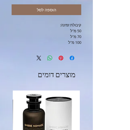
הוספה לסל
קיבולת זמינה:
50 מ"ל
70 מ"ל
100 מ"ל
מוצרים דומים