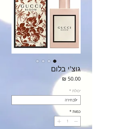
גוצ'י בלום
מחיר
יכולת
*
כמות
*