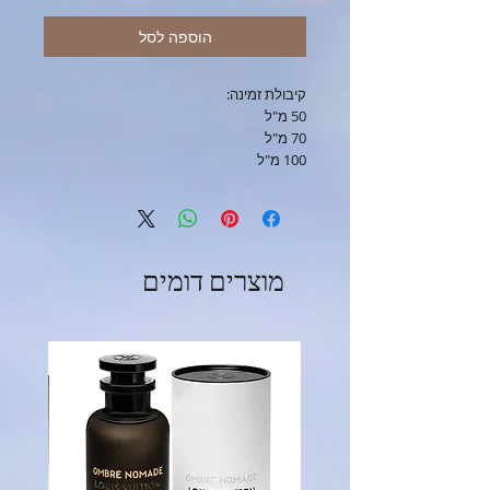
הוספה לסל
קיבולת זמינה:
50 מ"ל
70 מ"ל
100 מ"ל
מוצרים דומים