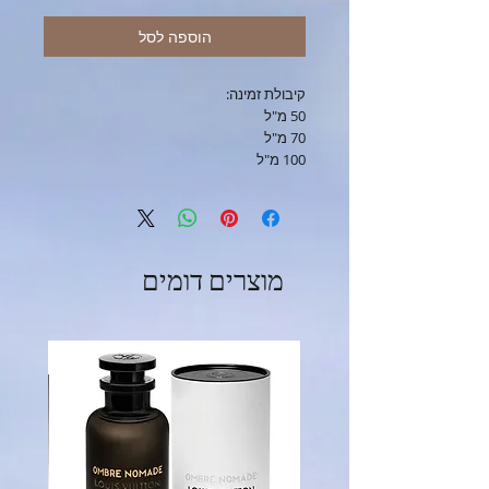
הוספה לסל
קיבולת זמינה:
50 מ"ל
70 מ"ל
100 מ"ל
מוצרים דומים