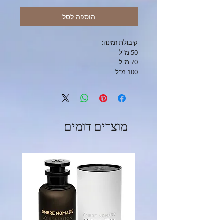
הוספה לסל
קיבולת זמינה:
50 מ"ל
70 מ"ל
100 מ"ל
מוצרים דומים