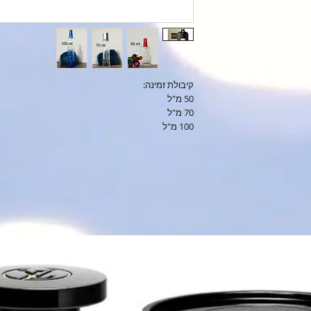
קיבולת זמינה:
50 מ"ל
70 מ"ל
100 מ"ל