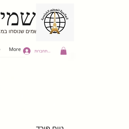
בשמים
בשמים שנוסחו במי
More
פ
להתחברות
טום פורד