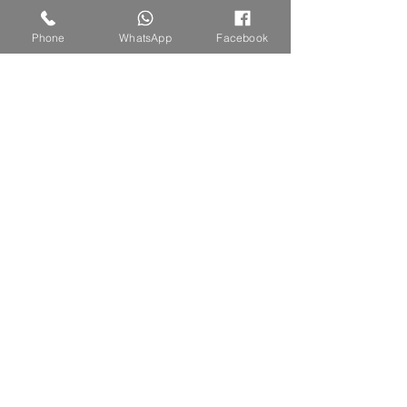
Phone
WhatsApp
Facebook
لويس فيتون اومبير نوميد
السعر
انضم لقائمة الحملات الخاصة
Subscribe Now
اتصل بنا او ارسل رسالة واتس اب
052-2739852
الاثنين حتى السبت 10:00 - 20:00
alalamya.otor@gmail.com