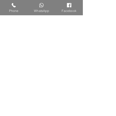
Phone
WhatsApp
Facebook
لويس فيتون اومبير نوميد
السعر
انضم لقائمة الحملات الخاصة
Subscribe Now
اتصل بنا او ارسل رسالة واتس اب
052-2739852
الاثنين حتى السبت 10:00 - 20:00
alalamya.otor@gmail.com