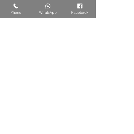
Phone
WhatsApp
Facebook
لويس فيتون اومبير نوميد
السعر
انضم لقائمة الحملات الخاصة
Subscribe Now
اتصل بنا او ارسل رسالة واتس اب
052-2739852
الاثنين حتى السبت 10:00 - 20:00
alalamya.otor@gmail.com