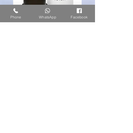
Phone
WhatsApp
Facebook
لويس فيتون اومبير نوميد
السعر
انضم لقائمة الحملات الخاصة
Subscribe Now
اتصل بنا او ارسل رسالة واتس اب
052-2739852
الاثنين حتى السبت 10:00 - 20:00